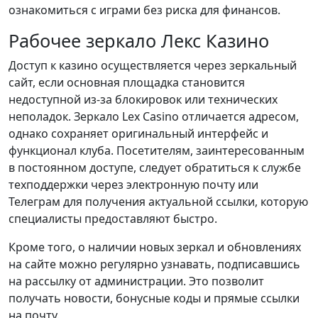
ознакомиться с играми без риска для финансов.
Рабочее зеркало Лекс Казино
Доступ к казино осуществляется через зеркальный
сайт, если основная площадка становится
недоступной из-за блокировок или технических
неполадок. Зеркало Lex Casino отличается адресом,
однако сохраняет оригинальный интерфейс и
функционал клуба. Посетителям, заинтересованным
в постоянном доступе, следует обратиться к службе
техподдержки через электронную почту или
Телеграм для получения актуальной ссылки, которую
специалисты предоставляют быстро.
Кроме того, о наличии новых зеркал и обновлениях
на сайте можно регулярно узнавать, подписавшись
на рассылку от администрации. Это позволит
получать новости, бонусные коды и прямые ссылки
на почту.