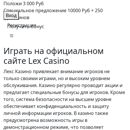
Положи 3 000 Руб
Специальное предложение 10000 Руб + 250
Вход
фриспинов
Регистрация
Получить бонус
Играть на официальном
сайте Lex Casino
Лекс Казино привлекает внимание игроков не
только своими играми, но и высоким уровнем
обслуживания. Казино регулярно проводит акции и
предлагает специальные бонусы для игроков. Кроме
того, система безопасности на высшем уровне
обеспечивает конфиденциальность и защиту
личной информации игроков. В казино также
предусмотрена возможность игры в
демонстрационном режиме, что позволяет